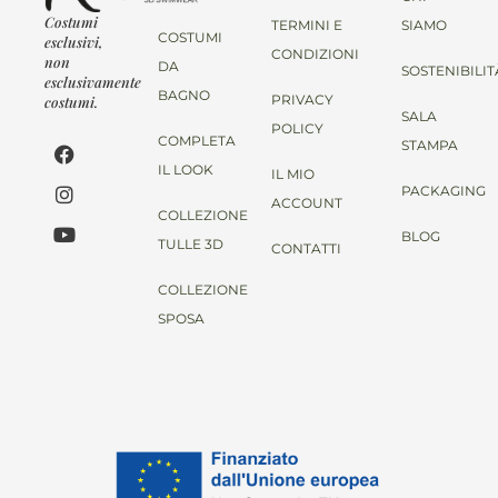
Costumi
TERMINI E
SIAMO
COSTUMI
esclusivi,
CONDIZIONI
non
DA
SOSTENIBILIT
esclusivamente
BAGNO
PRIVACY
costumi.
SALA
POLICY
COMPLETA
STAMPA
IL LOOK
IL MIO
PACKAGING
ACCOUNT
COLLEZIONE
BLOG
TULLE 3D
CONTATTI
COLLEZIONE
SPOSA