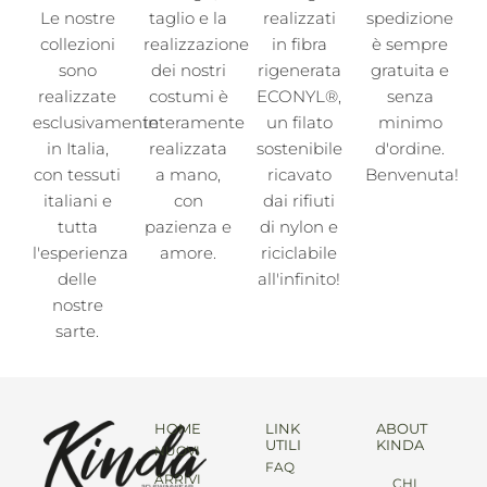
Le nostre
taglio e la
realizzati
spedizione
collezioni
realizzazione
in fibra
è sempre
sono
dei nostri
rigenerata
gratuita e
realizzate
costumi è
ECONYL®,
senza
esclusivamente
interamente
un filato
minimo
in Italia,
realizzata
sostenibile
d'ordine.
con tessuti
a mano,
ricavato
Benvenuta!
italiani e
con
dai rifiuti
tutta
pazienza e
di nylon e
l'esperienza
amore.
riciclabile
delle
all'infinito!
nostre
sarte.
HOME
LINK
ABOUT
UTILI
KINDA
NUOVI
FAQ
ARRIVI
CHI