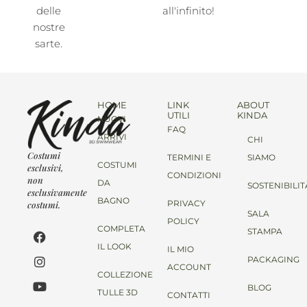
delle
all'infinito!
nostre
sarte.
HOME
LINK
ABOUT
UTILI
KINDA
NUOVI
FAQ
ARRIVI
CHI
Costumi
TERMINI E
SIAMO
COSTUMI
esclusivi,
CONDIZIONI
non
DA
SOSTENIBILIT
esclusivamente
BAGNO
PRIVACY
costumi.
SALA
POLICY
COMPLETA
STAMPA
IL LOOK
IL MIO
PACKAGING
ACCOUNT
COLLEZIONE
BLOG
TULLE 3D
CONTATTI