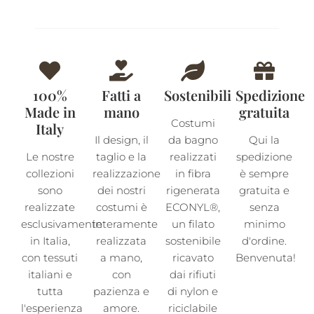
100%
Fatti a
Sostenibili
Spedizione
Made in
mano
gratuita
Costumi
Italy
Il design, il
da bagno
Qui la
Le nostre
taglio e la
realizzati
spedizione
collezioni
realizzazione
in fibra
è sempre
sono
dei nostri
rigenerata
gratuita e
realizzate
costumi è
ECONYL®,
senza
esclusivamente
interamente
un filato
minimo
in Italia,
realizzata
sostenibile
d'ordine.
con tessuti
a mano,
ricavato
Benvenuta!
italiani e
con
dai rifiuti
tutta
pazienza e
di nylon e
l'esperienza
amore.
riciclabile