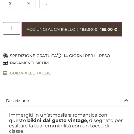
S
M
L
AGGIUNGI AL CARRELLO
|
185,00
€
155,00
€
SPEDIZIONE GRATUITA
14 GIORNI PER IL RESO
PAGAMENTI SICURI
GUIDA ALLE TAGLIE
Descrizione
Immergiti in un’atmosfera romantica con
questo
bikini dal gusto vintage
, disegnato per
esaltare la tua femminilità con un tocco di
classe.