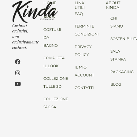
HOME
LINK
ABOUT
UTILI
KINDA
NUOVI
FAQ
ARRIVI
CHI
Costumi
TERMINI E
SIAMO
COSTUMI
esclusivi,
CONDIZIONI
non
DA
SOSTENIBILIT
esclusivamente
BAGNO
PRIVACY
costumi.
SALA
POLICY
COMPLETA
STAMPA
IL LOOK
IL MIO
PACKAGING
ACCOUNT
COLLEZIONE
BLOG
TULLE 3D
CONTATTI
COLLEZIONE
SPOSA