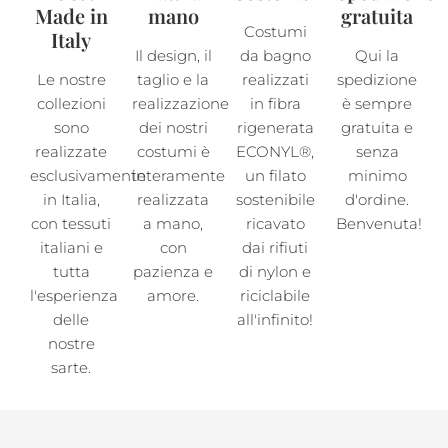
Made in
mano
gratuita
Costumi
Italy
Il design, il
da bagno
Qui la
Le nostre
taglio e la
realizzati
spedizione
collezioni
realizzazione
in fibra
è sempre
sono
dei nostri
rigenerata
gratuita e
realizzate
costumi è
ECONYL®,
senza
esclusivamente
interamente
un filato
minimo
in Italia,
realizzata
sostenibile
d'ordine.
con tessuti
a mano,
ricavato
Benvenuta!
italiani e
con
dai rifiuti
tutta
pazienza e
di nylon e
l'esperienza
amore.
riciclabile
delle
all'infinito!
nostre
sarte.