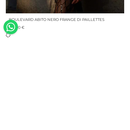
BOULEVARD ABITO NERO FRANGE DI PAILLETTES
195,00
€
100%
Fatti a
Sostenibili
Spedizione
Made in
mano
gratuita
Costumi
Italy
Il design, il
da bagno
Qui la
Le nostre
taglio e la
realizzati
spedizione
collezioni
realizzazione
in fibra
è sempre
sono
dei nostri
rigenerata
gratuita e