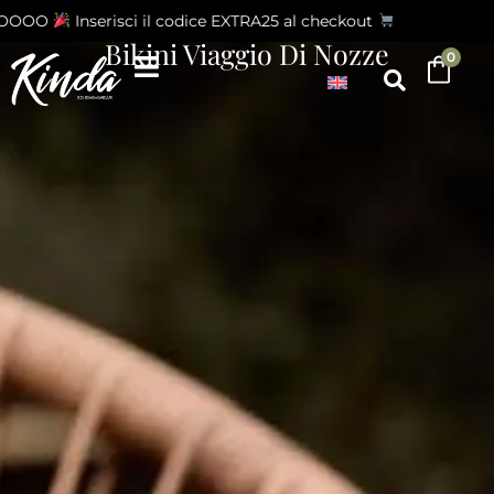
OOOO
Inserisci il codice EXTRA25 al checkout
Bikini Viaggio Di Nozze
0