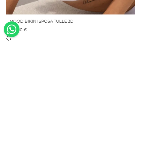
MOOD BIKINI SPOSA TULLE 3D
105,00
€
100%
Fatti a
Sostenibili
Spedizione
Made in
mano
gratuita
Costumi
Italy
Il design, il
da bagno
Qui la
Le nostre
taglio e la
realizzati
spedizione
collezioni
realizzazione
in fibra
è sempre
sono
dei nostri
rigenerata
gratuita e