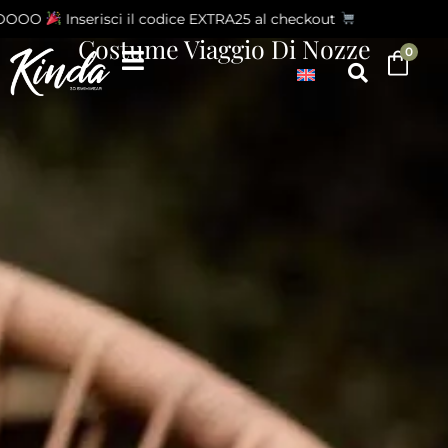
OOOO
Inserisci il codice EXTRA25 al checkout
Costume Viaggio Di Nozze
0