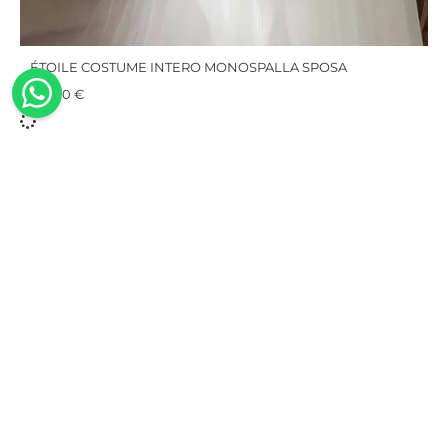
ÉTOILE COSTUME INTERO MONOSPALLA SPOSA
195,00
€
100%
Fatti a
Sostenibili
Spedizione
Made in
mano
gratuita
Costumi
Italy
Il design, il
da bagno
Qui la
Le nostre
taglio e la
realizzati
spedizione
collezioni
realizzazione
in fibra
è sempre
sono
dei nostri
rigenerata
gratuita e