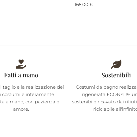
165,00
€
Fatti a mano
Sostenibili
il taglio e la realizzazione dei
Costumi da bagno realizzati
i costumi è interamente
rigenerata ECONYL®, un 
ata a mano, con pazienza e
sostenibile ricavato dai rifiut
amore.
riciclabile all'infinit