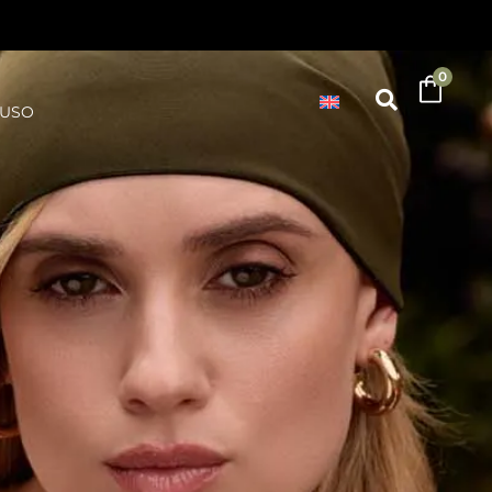
0
'USO