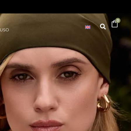
0
'USO