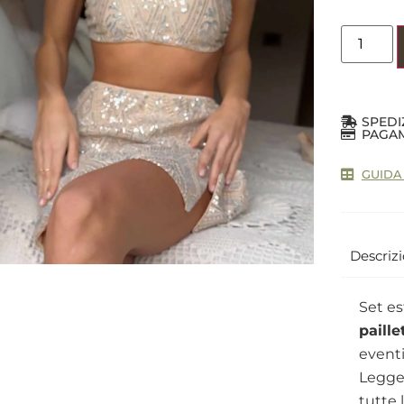
SPEDI
PAGAM
GUIDA
Descriz
Set e
paille
eventi
Legger
tutte 