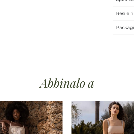
Resi e r
Packag
te estiva
salopette lunga estiva
tuta estiva elegante
tuta 
Abbinalo
a