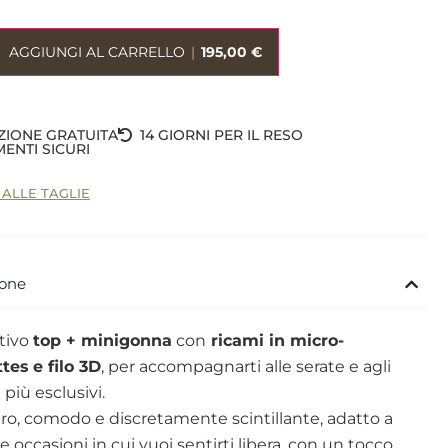
AGGIUNGI AL CARRELLO
|
195,00
€
ZIONE GRATUITA
14 GIORNI PER IL RESO
ENTI SICURI
 ALLE TAGLIE
ione
stivo
top + minigonna
con
ricami in micro-
ttes
e filo 3D
, per accompagnarti alle serate e agli
 più esclusivi.
o, comodo e discretamente scintillante, adatto a
le occasioni in cui vuoi sentirti libera, con un tocco