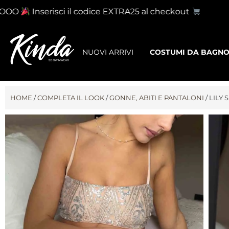
OO
Inserisci il codice EXTRA25 al checkout
NUOVI ARRIVI
COSTUMI DA BAGN
HOME
/
COMPLETA IL LOOK
/
GONNE, ABITI E PANTALONI
/ LILY