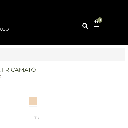
0
'USO
ET RICAMATO
€
TU