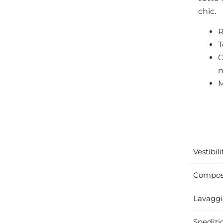
chic.
R
T
C
n
M
Vestibili
Compos
Lavaggi
Spedizi