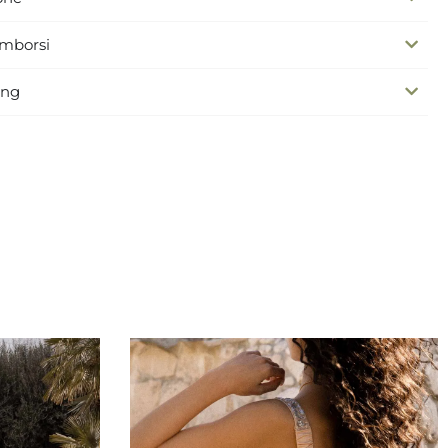
imborsi
ing
invitata cerimonia