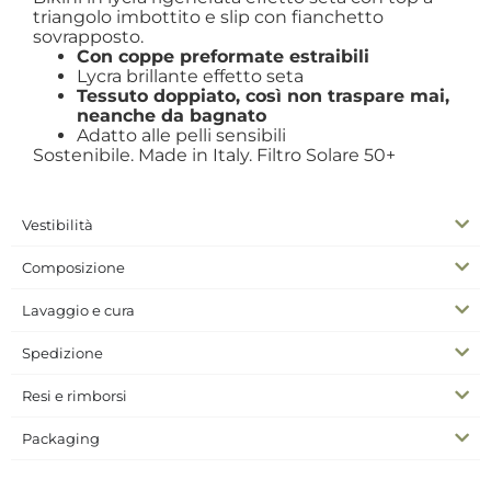
triangolo imbottito e slip con fianchetto
sovrapposto.
Con coppe preformate estraibili
Lycra brillante effetto seta
Tessuto doppiato, così non traspare mai,
neanche da bagnato
Adatto alle pelli sensibili
Sostenibile. Made in Italy. Filtro Solare 50+
Vestibilità
Composizione
Lavaggio e cura
Spedizione
Resi e rimborsi
Packaging
COD
N/A