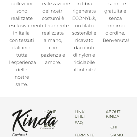
collezioni
realizzazione
in fibra
è sempre
sono
dei nostri
rigenerata
gratuita e
realizzate
costumi è
ECONYL®,
senza
esclusivamente
interamente
un filato
minimo
in Italia,
realizzata
sostenibile
d'ordine.
con tessuti
a mano,
ricavato
Benvenuta!
italiani e
con
dai rifiuti
tutta
pazienza e
di nylon e
l'esperienza
amore.
riciclabile
delle
all'infinito!
nostre
sarte.
HOME
LINK
ABOUT
UTILI
KINDA
NUOVI
FAQ
ARRIVI
CHI
Costumi
TERMINI E
SIAMO