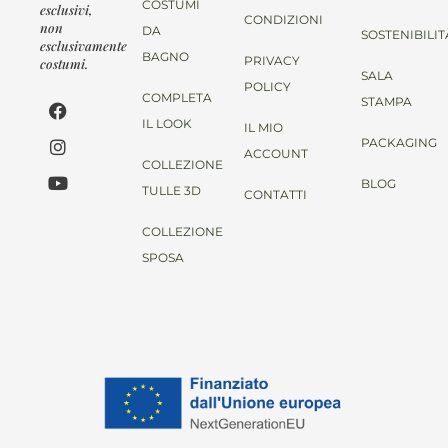
COSTUMI
esclusivi,
CONDIZIONI
non
DA
SOSTENIBILIT
esclusivamente
BAGNO
PRIVACY
costumi.
SALA
POLICY
COMPLETA
STAMPA
IL LOOK
IL MIO
PACKAGING
ACCOUNT
COLLEZIONE
BLOG
TULLE 3D
CONTATTI
COLLEZIONE
SPOSA