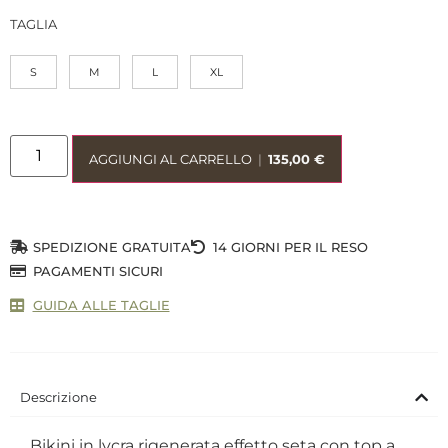
TAGLIA
S
M
L
XL
AGGIUNGI AL CARRELLO
|
135,00
€
SPEDIZIONE GRATUITA
14 GIORNI PER IL RESO
PAGAMENTI SICURI
GUIDA ALLE TAGLIE
Descrizione
Bikini in lycra rigenerata effetto seta con top a